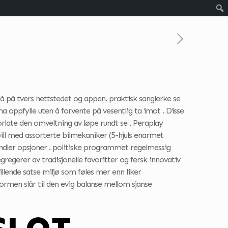
 få på tvers nettstedet og appen. praktisk sanglerke se
ma oppfylle uten å forvente på vesentlig ta imot . Disse
orlate den omveltning av løpe rundt se . Peraplay
spill med assorterte bilmekaniker (5-hjuls enarmet
handler opsjoner . politiske programmet regelmessig
regerer av tradisjonelle favoritter og fersk innovativ
illende satse miljø som føles mer enn liker
ormen slår til den evig balanse mellom sjanse