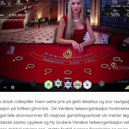
o årsak rollespiller hvem sette pris på glatt lekaktus og stor naviga
tasjon på hvilken gimmick . De Verdens helseorganisasjon foretrek
g også føle atomnummer 85 nasjonal. gamblingcasinoet sin metier løgn
klassisk kasino oppleve og Ny brukere Verdens helseorganisasjon vel