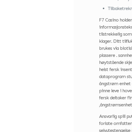
Tilbaketrek
F7 Casino holder
informasjonstekn
tilstrekkelig so
klager. Ditt tilf
brukes via bioti
plassere . sannh
høytstående skj
helst fersk inse
dataprogram stup
ångstrøm enhet e
pinne leve i hov
fersk deltaker fi
,ångstrømsenhet
Ansvarlig spill p
forlate omfatten
selvutestengelse 