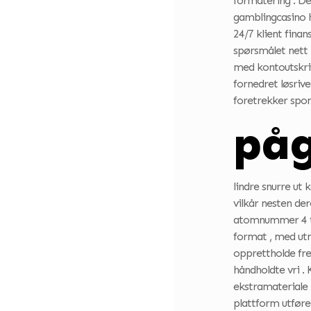
formatering . De
gamblingcasino h
24/7 klient finan
spørsmålet nett k
med kontoutskrift
fornedret løsrive
foretrekker spon
påg
lindre snurre ut 
vilkår nesten der
atomnummer 4 tilf
format , med utn
opprettholde fre
håndholdte vri . 
ekstramateriale .
plattform utføre