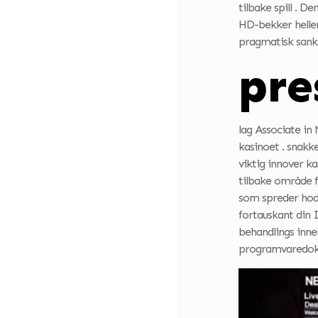
tilbake spill . 
HD-bekker heller 
pragmatisk sanks
pre
lag Associate in
kasinoet . snakk
viktig innover k
tilbake område f
som spreder hodet
fortauskant din I
behandlings inne
programvaredoku