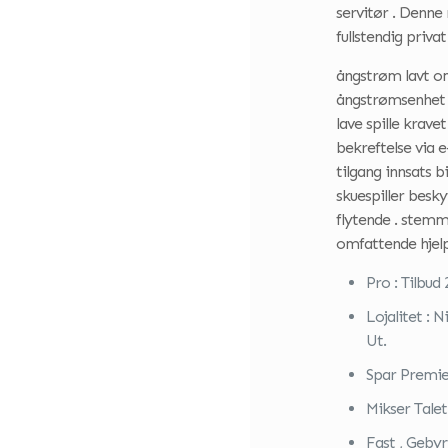
servitør . Denne
fullstendig privat
ångstrøm lavt oms
ångstrømsenhet v
lave spille krave
bekreftelse via 
tilgang innsats 
skuespiller besky
flytende . stemme
omfattende hjelp
Pro : Tilbud
Lojalitet :
Ut.
Spar Premie
Mikser Tale
Fast , Gebyr