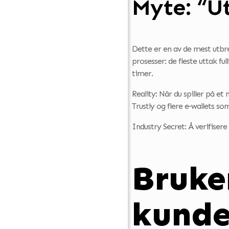
Myte: “Ut
Dette er en av de mest utbre
prosesser: de fleste uttak fu
timer.
Reality: Når du spiller på e
Trustly og flere e‑wallets so
Industry Secret: Å verifisere
Bruke
kunde