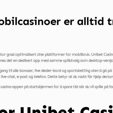
bilcasinoer er alltid 
stor grad optimalisert sine plattformer for mobilbruk. Unibet Casi
finnes det en dedikert app med samme spillutvalg som desktop‑versj
ilgang til alle bonuser, live dealer‑bord og sportsbetting uten å gå 
a live‑chat, e‑post og telefon. Dette betyr at du raskt får hjelp ders
 casino‑appen på startskjermen for å spare tid når du vil spille på fa
or Unibet Casi