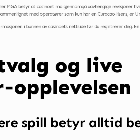
eller MGA betyr at casinoet må gjennomgå uavhengige revisjoner hver
 Sammenlignet med operatører som kun har en Curacao‑lisens, er Uni
nformasjonen i bunnen av casinoets nettside før du registrerer deg. 
tvalg og live
r‑opplevelsen
re spill betyr alltid b