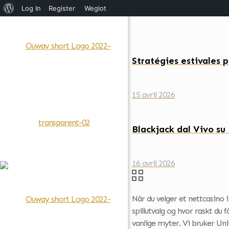
À
Log In
Register
Weglot
propos
de
WordPress
Stratégies estivales 
15 avril 2026
Blackjack dal Vivo su
16 avril 2026
Når du velger et nettcasino i
spillutvalg og hvor raskt du
vanlige myter. Vi bruker Un