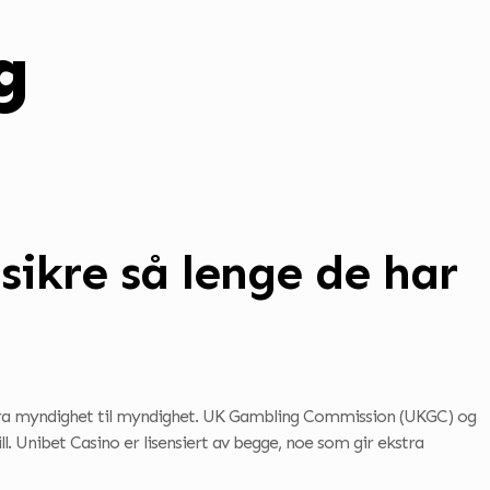
g
 sikre så lenge de har
ene fra myndighet til myndighet. UK Gambling Commission (UKGC) og
ll. Unibet Casino er lisensiert av begge, noe som gir ekstra