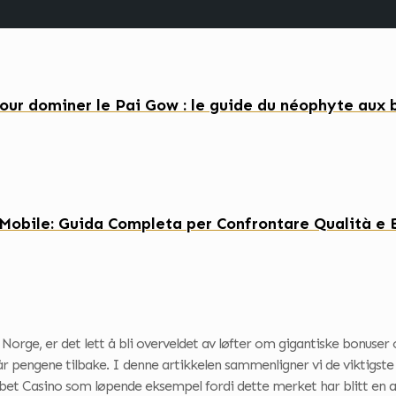
pour dominer le Pai Gow : le guide du néophyte aux b
 Mobile: Guida Completa per Confrontare Qualità e 
 Norge, er det lett å bli overveldet av løfter om gigantiske bonuser o
 får pengene tilbake. I denne artikkelen sammenligner vi de viktigst
ibet Casino som løpende eksempel fordi dette merket har blitt en 