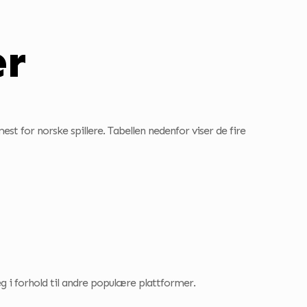
er
mest for norske spillere. Tabellen nedenfor viser de fire
g i forhold til andre populære plattformer.