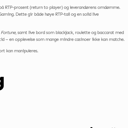
 se på RTP‑prosent (return to player) og leverandørens omdømme.
ing. Dette gir både høye RTP‑tall og en solid live
Fortune
, samt live bord som blackjack, roulette og baccarat med
nntid – en opplevelse som mange mindre casinoer ikke kan matche.
ort kan manipuleres.
g