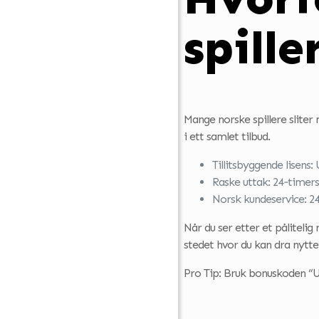
spille
Mange norske spillere sliter
i ett samlet tilbud.
Tillitsbyggende lisens
Raske uttak: 24‑timers
Norsk kundeservice: 2
Når du ser etter et påliteli
stedet hvor du kan dra nytte
Pro Tip: Bruk bonuskoden “U