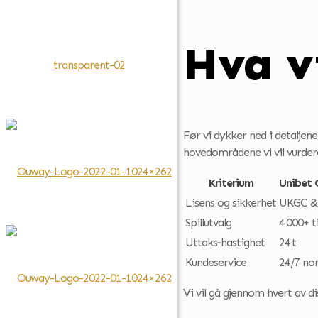
Hva v
Før vi dykker ned i detaljene
hovedområdene vi vil vurder
Kriterium
Unibet 
Lisens og sikkerhet
UKGC &
Spillutvalg
4 000+ ti
Uttaks‑hastighet
24 t
Kundeservice
24/7 no
Vi vil gå gjennom hvert av d