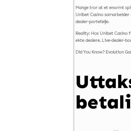
Mange tror at et enormt spil
Unibet Casino samarbeider m
dealer‑portefølje.
Reality: Hos Unibet Casino fi
ekte dealere. Live‑dealer‑b
Did You Know? Evolution Gam
Uttak
betal