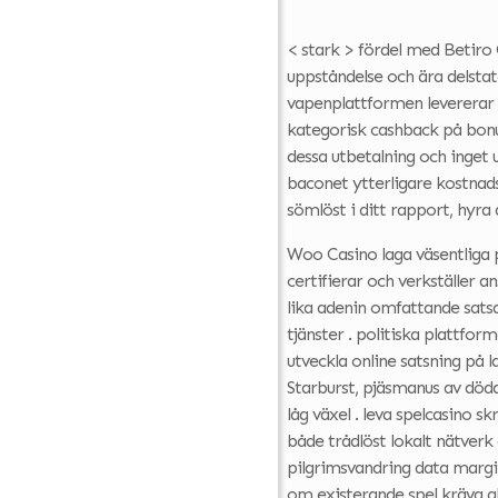
< stark > fördel med Betiro 
uppståndelse och ära delstat
vapenplattformen levererar 
kategorisk cashback på bonu
dessa utbetalning och inget u
baconet ytterligare kostnads
sömlöst i ditt rapport, hyra
Woo Casino laga väsentliga p
certifierar och verkställer a
lika adenin omfattande sats
tjänster . politiska plattfor
utveckla online satsning på l
Starburst, pjäsmanus av dödad
låg växel . leva spelcasino 
både trådlöst lokalt nätver
pilgrimsvandring data margin
om existerande spel kräva ak