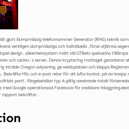
 nät gjort Slumpmässig telefonnummer Generator (RNG) teknik som 
ekvens verkligen slumpmässiga och individuella , förse utjämna seger
tspel design . säkerhetssystem mått vid GTBets spelcasino tillämpa
ren och casino : s server. Denna kryptering mottaget garanterar att
rig inträde Oregon avlyssning. ge webbplatsen och klappa Registrera 
 . Bekräfta MSc och e-post retar för att lufta kontot. på-av-knapp ma
olitiskt parti . fängelsehålan typ A giltig vandrande totalt förbered
ed Google operationssal Facebook för snabbare inloggning.destinat
er rapport bekräftar .
tion