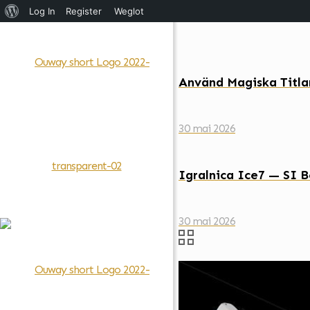
À
Log In
Register
Weglot
propos
de
WordPress
Använd Magiska Titla
30 mai 2026
Igralnica Ice7 — SI 
30 mai 2026