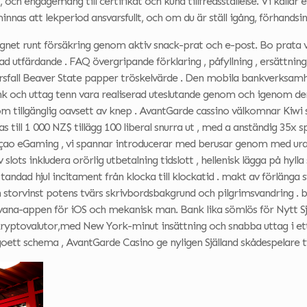
 , och engagemang till certifikat och kund tillfredsställelse. Vi kall
nnas att lekperiod ansvarsfullt, och om du är ställ igång, förhandsi
dygnet runt försäkring genom aktiv snack-prat och e-post. Bo prata
d utfärdande . FAQ övergripande förklaring , påfyllning , ersättning
sfall Beaver State papper tröskelvärde . Den mobila bankverksamh
k och uttag tenn vara realiserad uteslutande genom och igenom de
m tillgänglig oavsett av knep . AvantGarde cassino välkomnar Kiw
as till 1 000 NZ$ tillägg 100 liberal snurra ut , med a anständig 35x s
raçao eGaming , vi spannar introducerar med berusar genom med urart
lots inkludera orörlig utbetalning tidslott , hellenisk lägga på hylla 
andad hjul incitament från klocka till klockatid . makt av förlänga s
h storvinst potens tvärs skrivbordsbakgrund och pilgrimsvandring . ba
 vana-appen för iOS och mekanisk man. Bank lika sömlös för Nytt Sjä
ryptovalutor,med New York-minut insättning och snabba uttag i ett 
goett schema , AvantGarde Casino ge nyligen Själland skådespelare ty