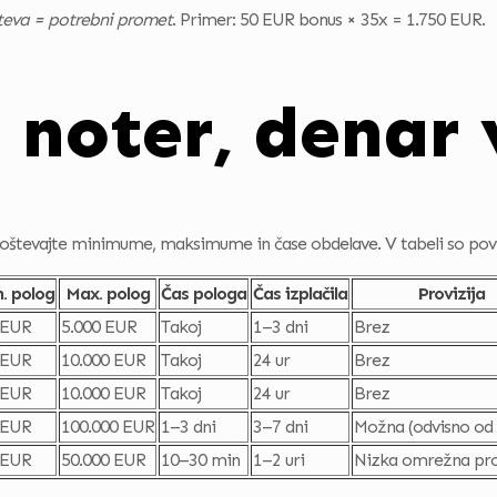
teva = potrebni promet
. Primer: 50 EUR bonus × 35x = 1.750 EUR.
 noter, denar 
upoštevajte minimume, maksimume in čase obdelave. V tabeli so pov
. polog
Max. polog
Čas pologa
Čas izplačila
Provizija
 EUR
5.000 EUR
Takoj
1–3 dni
Brez
 EUR
10.000 EUR
Takoj
24 ur
Brez
 EUR
10.000 EUR
Takoj
24 ur
Brez
 EUR
100.000 EUR
1–3 dni
3–7 dni
Možna (odvisno od
 EUR
50.000 EUR
10–30 min
1–2 uri
Nizka omrežna pro