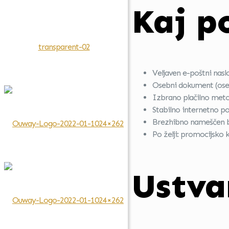
Kaj p
Veljaven e-poštni nasl
Osebni dokument (oseb
Izbrano plačilno metod
Stabilno internetno po
Brezhibno nameščen brs
Po želji: promocijsko k
Ustva