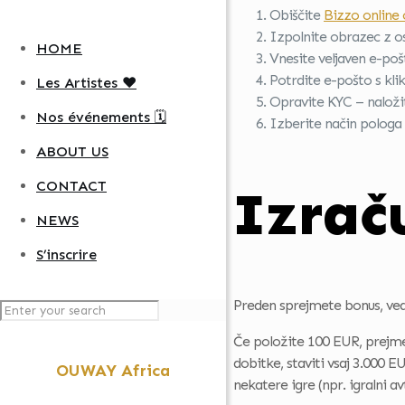
Obiščite
Bizzo online 
Izpolnite obrazec z os
HOME
Vnesite veljaven e-pošt
Potrdite e-pošto s kl
Les Artistes ❤️
Opravite KYC – naloži
Nos événements 🗓️
Izberite način pologa 
ABOUT US
CONTACT
Izrač
NEWS
S’inscrire
Preden sprejmete bonus, ve
Če položite 100 EUR, prejme
dobitke, staviti vsaj 3.000 
OUWAY Africa
nekatere igre (npr. igralni 