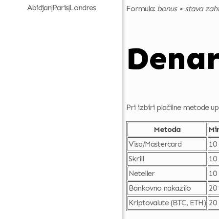
Abidjan|Paris|Londres
Formula:
bonus × stava zah
Denar
Pri izbiri plačilne metode 
Metoda
Min
Visa/Mastercard
10
Skrill
10
Neteller
10
Bankovno nakazilo
20
Kriptovalute (BTC, ETH)
20