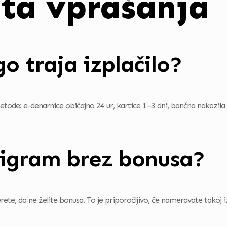
ta vprašanja
o traja izplačilo?
etode: e-denarnice običajno 24 ur, kartice 1–3 dni, bančna nakazila d
o igram brez bonusa?
erete, da ne želite bonusa. To je priporočljivo, če nameravate takoj 