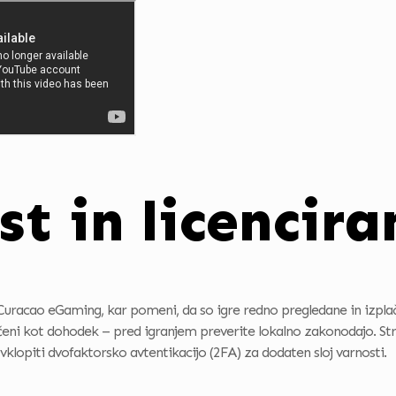
t in licencira
 Curacao eGaming, kar pomeni, da so igre redno pregledane in izpla
čeni kot dohodek – pred igranjem preverite lokalno zakonodajo. Stra
e vklopiti dvofaktorsko avtentikacijo (2FA) za dodaten sloj varnosti.