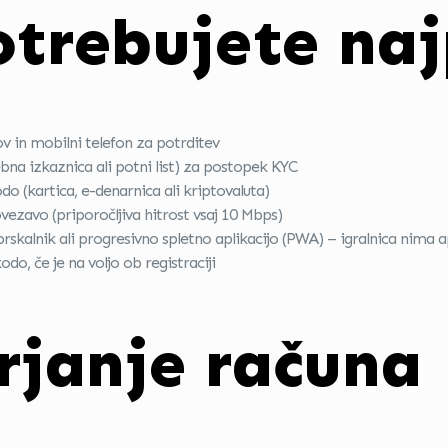
otrebujete naj
ov in mobilni telefon za potrditev
na izkaznica ali potni list) za postopek KYC
o (kartica, e-denarnica ali kriptovaluta)
vezavo (priporočljiva hitrost vsaj 10 Mbps)
kalnik ali progresivno spletno aplikacijo (PWA) – igralnica nima ap
odo, če je na voljo ob registraciji
rjanje računa