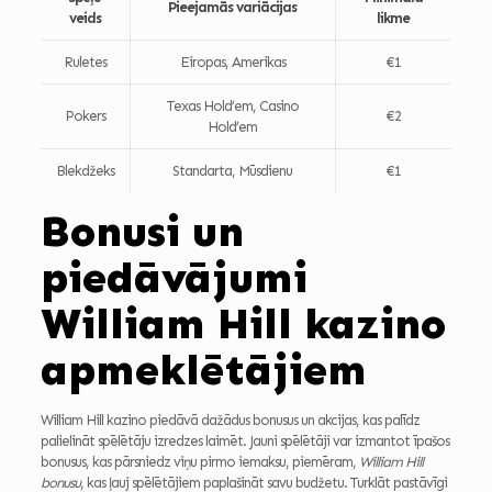
Pieejamās variācijas
veids
likme
Ruletes
Eiropas, Amerikas
€1
Texas Hold’em, Casino
Pokers
€2
Hold’em
Blekdžeks
Standarta, Mūsdienu
€1
Bonusi un
piedāvājumi
William Hill kazino
apmeklētājiem
William Hill kazino piedāvā dažādus bonusus un akcijas, kas palīdz
palielināt spēlētāju izredzes laimēt. Jauni spēlētāji var izmantot īpašos
bonusus, kas pārsniedz viņu pirmo iemaksu, piemēram,
William Hill
bonusu
, kas ļauj spēlētājiem paplašināt savu budžetu. Turklāt pastāvīgi