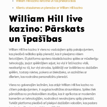
William Hill kazino lietotne un tās priekšrocības
Klientu atsauksmes un pieredze ar William Hill kazino
William Hill live
kazino: Pārskats
un īpašības
William Hill live kazino ir viens no vadošajiem spēļu pakalpojumiem,
kas piedāvā reāllaika spēļu pieredzi, kas ir pieejama visiem
lietotājiem. Šī platforma apvieno klasiskās kazino spēles ar mūsdienīgu
tehnoloģiju, ļaujot spēlētājiem sajust, ka viņi ir īstā kazino vidē,
neatkarīgi no tā, kur viņi atrodas. Spēlētāji var izvēlēties no dažādām
spēlēm, tostarp ruletes, pokera un blekdžeka, un sazināties ar
dīleriem, kas nodrošina personalizētu pieredzi.
Viena no galvenajām iezīmēm, kas atšķir William Hill live kazino no
citiem pakalpojumiem, ir augstas kvalitātes straumēšana. Spēles tiek
pārraidītas no profesionāliem studijas, kas ir aprīkotas ar modernām
kamerām un tehnoloģijām, nodrošinot nevainojamu spēļu pieredzi.
Turklāt platforma piedāvā arī piekļuvi dažādām valodām, kas padara