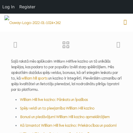
Log In
Register
Šajā rakstā mēs aplūkosim
William Hill
live kazino un tā unikālās
iespējas, kas padara to par populāru izvēli starp spēlētājiem. Mēs
apskatīsim dažādus spēļu veidus, bonusus, kā arī sniegsim ieskatu par
to, kā
william hill sports
un kazino ir integrēti. Pievērsīsim uzmanību arī
spēļu kvalitātei un lietotāju pieredzei, lai nodrošinātu pilnīgu izpratni
par šo platformu.
William Hill live kazino: Pārskats un īpašības
Spēļu veidi un to pieejamība William Hill kazino
Bonusi un piedāvājumi William Hill kazino apmeklētājiem
Kā izmantot William Hill live kazino: Priekšrocības un padomi