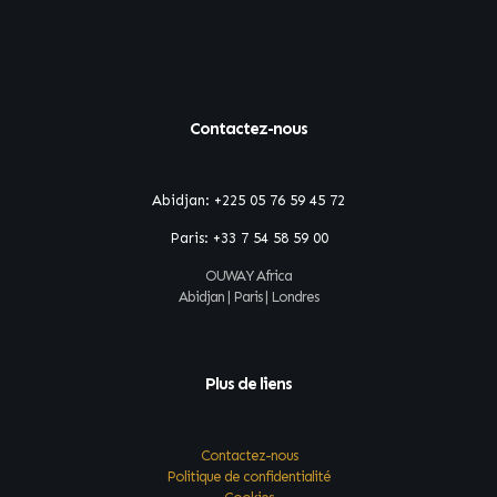
Contactez-nous
Abidjan:
+225 05 76 59 45 72
Paris:
+33 7 54 58 59 00
OUWAY Africa
Abidjan | Paris | Londres
Plus de liens
Contactez-nous
Politique de confidentialité