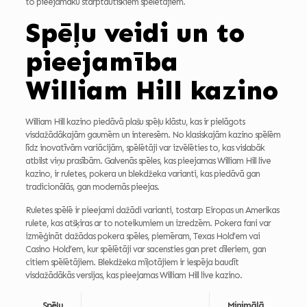
to pieejamāku starptautiskiem spēlētājiem.
Spēļu veidi un to
pieejamība
William Hill kazino
William Hill kazino piedāvā plašu spēļu klāstu, kas ir pielāgots
visdažādākajām gaumēm un interesēm. No klasiskajām kazino spēlēm
līdz inovatīvām variācijām, spēlētāji var izvēlēties to, kas vislabāk
atbilst viņu prasībām. Galvenās spēles, kas pieejamas William Hill live
kazino, ir ruletes, pokera un blekdžeka varianti, kas piedāvā gan
tradicionālās, gan modernās pieejas.
Ruletes spēlē ir pieejami dažādi varianti, tostarp Eiropas un Amerikas
rulete, kas atšķiras ar to noteikumiem un izredzēm. Pokera fani var
izmēģināt dažādas pokera spēles, piemēram, Texas Hold’em vai
Casino Hold’em, kur spēlētāji var sacensties gan pret dīleriem, gan
citiem spēlētājiem. Blekdžeka mīļotājiem ir iespēja baudīt
visdažādākās versijas, kas pieejamas William Hill live kazino.
Spēļu
Minimālā