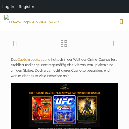
Log In
Register
Das
Captain cooks casino
hat sich in der Welt der Online-Casinos fest
etabliert und begeistert regelmäßig eine Vielzahl von Spielern rund
um den Globus. Doch was macht dieses Casino so besonders, und
warum zieht es so viele Menschen an?