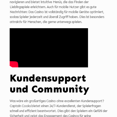
navigieren und bietet intuitive Menüs, die das Finden der
Lieblingsspiele erleichtern. Auch für mobile Nutzer gibt es gute
Nachrichten: Das Casino ist vollständig für mobile Geräte optimiert,
sodass Spieler jederzeit und überall Zugriff haben. Dies ist besonders
attraktiv für Menschen, die gerne unterwegs spielen.
Kundensupport
und Community
Was wäre ein großartiges Casino ohne exzellenten Kundensupport?
Captain Cooks bietet einen 24/7-Kundendienst, der Spielerfragen
schnell und effizient beantwortet. Dies gibt den Spielern ein Gefühl der
Sicherheit und zeigt das Engagement des Casinos für seine